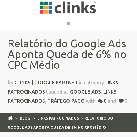
Relatório do Google Ads
Aponta Queda de 6% no
CPC Médio
by
CLINKS | GOOGLE PARTNER
in category
LINKS
PATROCINADOS
tagged as
GOOGLE ADS
,
LINKS
PATROCINADOS
,
TRÁFEGO PAGO
with
0
and
0
>
BLOG
>
LINKS PATROCINADOS
> RELATÓRIO DO
GOOGLE ADS APONTA QUEDA DE 6% NO CPC MÉDIO