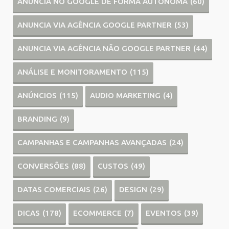
ANUNCIA NO GOOGLE DE FORMA AUTÔNOMA
(60)
ANUNCIA VIA AGÊNCIA GOOGLE PARTNER
(53)
ANUNCIA VIA AGÊNCIA NÃO GOOGLE PARTNER
(44)
ANÁLISE E MONITORAMENTO
(115)
ANÚNCIOS
(115)
AUDIO MARKETING
(4)
BRANDING
(9)
CAMPANHAS E CAMPANHAS AVANÇADAS
(24)
CONVERSÕES
(88)
CUSTOS
(49)
DATAS COMERCIAIS
(26)
DESIGN
(29)
DICAS
(178)
ECOMMERCE
(7)
EVENTOS
(39)