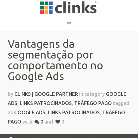
Vantagens da
segmentação por
comportamento no
Google Ads
by
CLINKS | GOOGLE PARTNER
in category
GOOGLE
ADS
,
LINKS PATROCINADOS
,
TRÁFEGO PAGO
tagged
as
GOOGLE ADS
,
LINKS PATROCINADOS
,
TRÁFEGO
PAGO
with
0
and
0