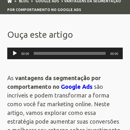
>
BLOG
>
GOOGLE ADS
> VANTAGENS DA SEGMENTAÇÃO
POR COMPORTAMENTO NO GOOGLE ADS
Ouça este artigo
Tocador
00:00
00:00
de
áudio
As
vantagens da segmentação por
comportamento no
Google Ads
são
incríveis e podem transformar a forma
como você faz marketing online. Neste
artigo, vamos explorar como essa
estratégia pode aumentar suas conversões