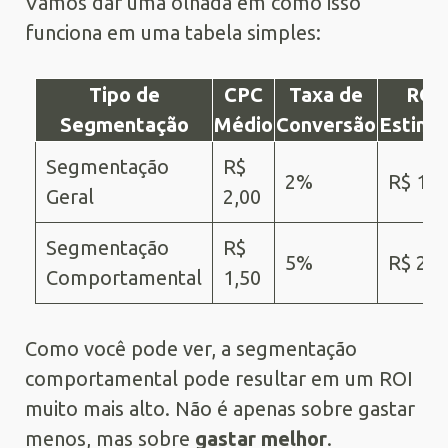
Vamos dar uma olhada em como isso
funciona em uma tabela simples:
Tipo de
CPC
Taxa de
ROI
Segmentação
Médio
Conversão
Estima
Segmentação
R$
2%
R$ 10
Geral
2,00
Segmentação
R$
5%
R$ 20
Comportamental
1,50
Como você pode ver, a segmentação
comportamental pode resultar em um ROI
muito mais alto. Não é apenas sobre gastar
menos, mas sobre
gastar melhor
.