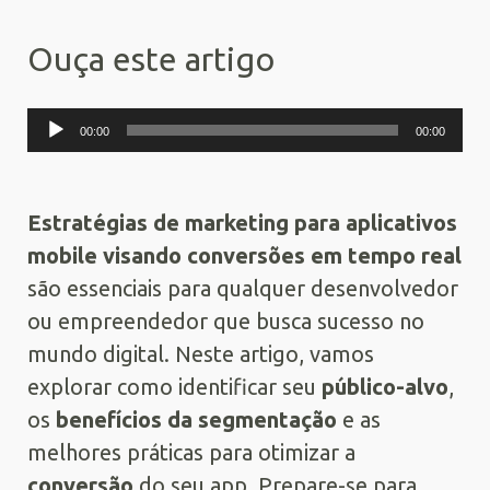
Ouça este artigo
Tocador
00:00
00:00
de
áudio
Estratégias de marketing para aplicativos
mobile visando conversões em tempo real
são essenciais para qualquer desenvolvedor
ou empreendedor que busca sucesso no
mundo digital. Neste artigo, vamos
explorar como identificar seu
público-alvo
,
os
benefícios da segmentação
e as
melhores práticas para otimizar a
conversão
do seu app. Prepare-se para