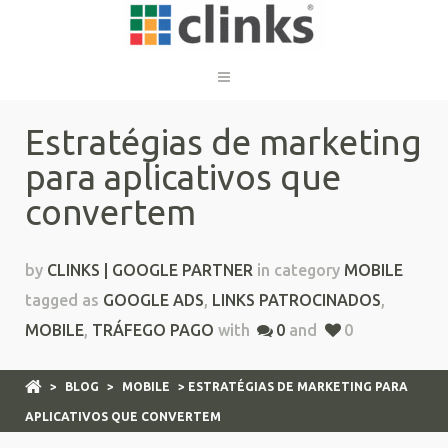
Estratégias de marketing
para aplicativos que
convertem
by
CLINKS | GOOGLE PARTNER
in category
MOBILE
tagged as
GOOGLE ADS
,
LINKS PATROCINADOS
,
MOBILE
,
TRÁFEGO PAGO
with
0
and
0
>
BLOG
>
MOBILE
> ESTRATÉGIAS DE MARKETING PARA
APLICATIVOS QUE CONVERTEM