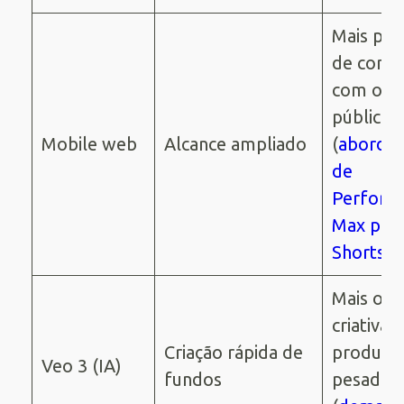
Mais pon
de conta
com o
público
Mobile web
Alcance ampliado
(
aborda
de
Perform
Max par
Shorts
)
Mais opç
criativas
Criação rápida de
produçã
Veo 3 (IA)
fundos
pesada