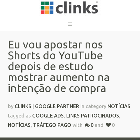
Eu vou apostar nos
Shorts do YouTube
depois de estudo
mostrar aumento na
intenção de compra
by
CLINKS | GOOGLE PARTNER
in category
NOTÍCIAS
tagged as
GOOGLE ADS
,
LINKS PATROCINADOS
,
NOTÍCIAS
,
TRÁFEGO PAGO
with
0
and
0