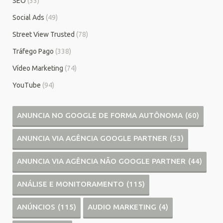
SEO
(33)
Social Ads
(49)
Street View Trusted
(78)
Tráfego Pago
(338)
Vídeo Marketing
(74)
YouTube
(94)
ANUNCIA NO GOOGLE DE FORMA AUTÔNOMA
(60)
ANUNCIA VIA AGÊNCIA GOOGLE PARTNER
(53)
ANUNCIA VIA AGÊNCIA NÃO GOOGLE PARTNER
(44)
ANÁLISE E MONITORAMENTO
(115)
ANÚNCIOS
(115)
AUDIO MARKETING
(4)