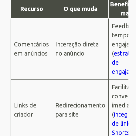
Benefíci
Recurso
O que muda
marc
Feedbac
tempo re
Comentários
Interação direta
engajam
em anúncios
no anúncio
(
estratég
de
engajam
Facilita
convers
Links de
Redirecionamento
imediata
criador
para site
(
integra
de links
Shorts
)