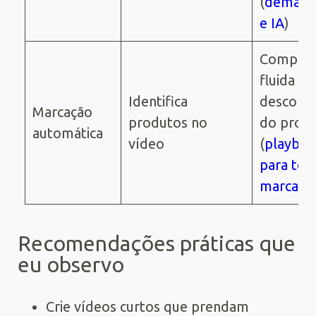
(
demand
e IA
)
Compra
fluida e
Identifica
descobe
Marcação
produtos no
do prod
automática
vídeo
(
playbo
para tes
marcaçõ
Recomendações práticas que
eu observo
Crie vídeos curtos que prendam