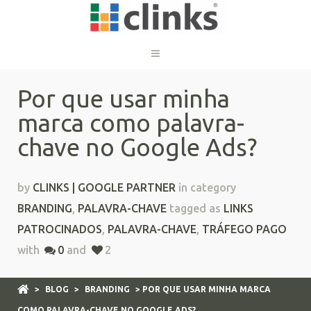
Por que usar minha
marca como palavra-
chave no Google Ads?
by
CLINKS | GOOGLE PARTNER
in category
BRANDING
,
PALAVRA-CHAVE
tagged as
LINKS
PATROCINADOS
,
PALAVRA-CHAVE
,
TRÁFEGO PAGO
with
0
and
2
>
BLOG
>
BRANDING
> POR QUE USAR MINHA MARCA
COMO PALAVRA-CHAVE NO GOOGLE ADS?