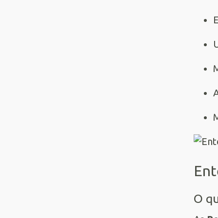
A
M
Ent
O qu