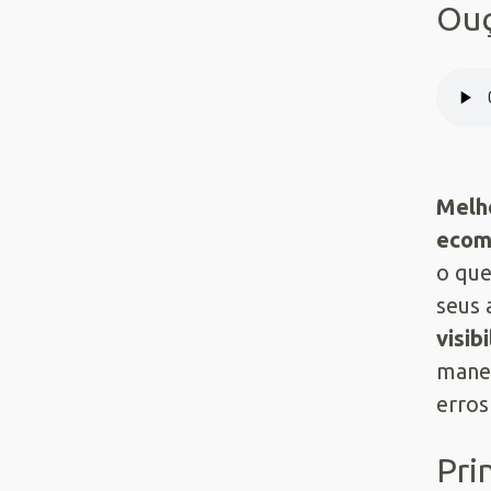
Ouç
Melho
ecom
o que
seus 
visib
manei
erros
Pri