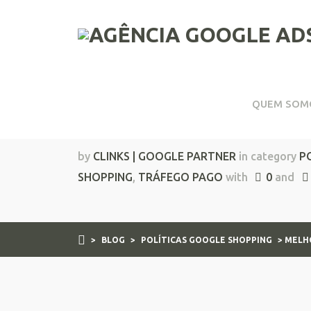
QUEM SOM
Melhores Práticas pa
by
CLINKS | GOOGLE PARTNER
in category
P
SHOPPING
,
TRÁFEGO PAGO
with
0
and
>
BLOG
>
POLÍTICAS GOOGLE SHOPPING
> MELH