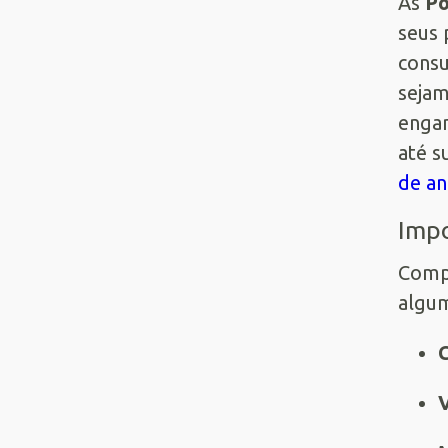
As
Po
seus 
consu
sejam
engan
até s
de an
Impo
Compr
algum
C
V