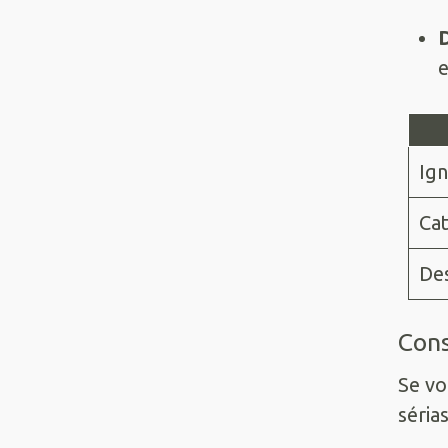
e
Ign
Cat
Des
Cons
Se vo
sérias