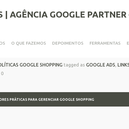
OS
O QUE FAZEMOS
DEPOIMENTOS
FERRAMENTAS
ra Gerenciar Google Shoppi
OLÍTICAS GOOGLE SHOPPING
tagged as
GOOGLE ADS
,
LINK
0
ORES PRÁTICAS PARA GERENCIAR GOOGLE SHOPPING