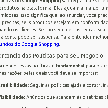
líticas do Google Shopping
são regras que você d
produtos na plataforma. Elas ajudam a manter um
midores. Isso significa que, ao anunciar, você pre
 precisas, seus produtos estejam em conformidade
ando os clientes. Se não seguir essas regras, se
ua conta pode ser suspensa. Para entender melhor
úncios do Google Shopping
.
rtância das Políticas para seu Negócio
eender essas políticas é
fundamental
para o suc
as razões pelas quais você deve se importar:
redibilidade
: Seguir as políticas ajuda a construi
isibilidade
: Anúncios que atendem às diretrizes 