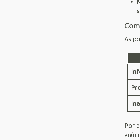
s
Como
As po
In
Pr
In
Por e
anúnc