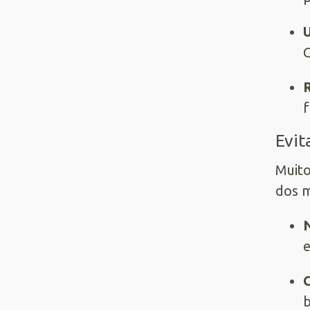
C
f
Evit
Muito
dos m
N
e
C
b