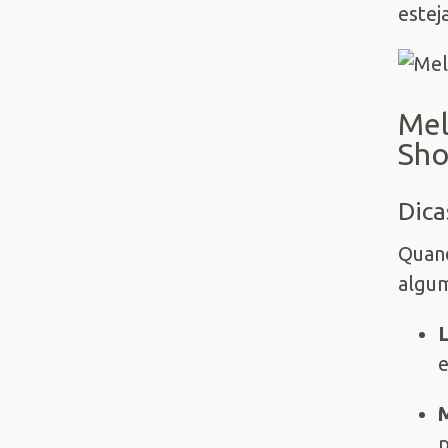
estej
Mel
Sho
Dica
Quan
algum
L
e
p