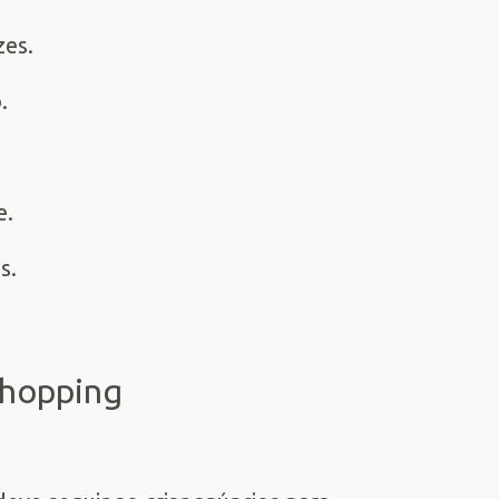
zes.
.
e.
s.
Shopping