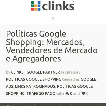
Políticas Google
Shopping: Mercados,
Vendedores de Mercado
e Agregadores
by
CLINKS | GOOGLE PARTNER
in category
POLÍTICAS GOOGLE SHOPPING
tagged as
GOOGLE
ADS
,
LINKS PATROCINADOS
,
POLÍTICAS GOOGLE
SHOPPING
,
TRÁFEGO PAGO
with
0
and
0