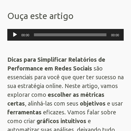
Ouça este artigo
Tocador
00:00
00:00
de
áudio
Dicas para Simplificar Relatórios de
Performance em Redes Sociais
são
essenciais para você que quer ter sucesso na
sua estratégia online. Neste artigo, vamos
explorar como
escolher as métricas
certas
, alinhá-las com seus
objetivos
e usar
ferramentas
eficazes. Vamos falar sobre
como criar
gráficos intuitivos
e
automatizar suas análises, deixando tudo