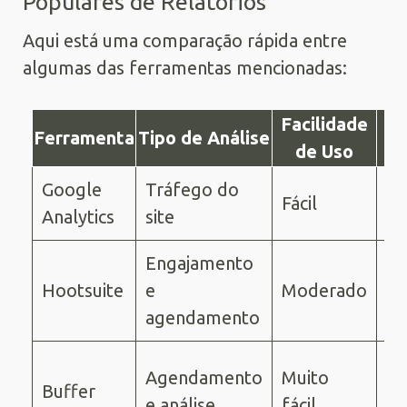
Populares de Relatórios
Aqui está uma comparação rápida entre
algumas das ferramentas mencionadas:
Facilidade
Ferramenta
Tipo de Análise
P
de Uso
Google
Tráfego do
Fácil
Gr
Analytics
site
Engajamento
A 
Hootsuite
e
Moderado
de
agendamento
49
A 
Agendamento
Muito
Buffer
de
e análise
fácil