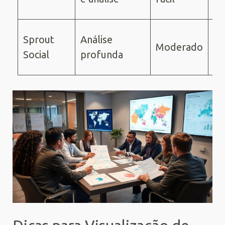
15
A 
Sprout
Análise
Moderado
de
Social
profunda
99