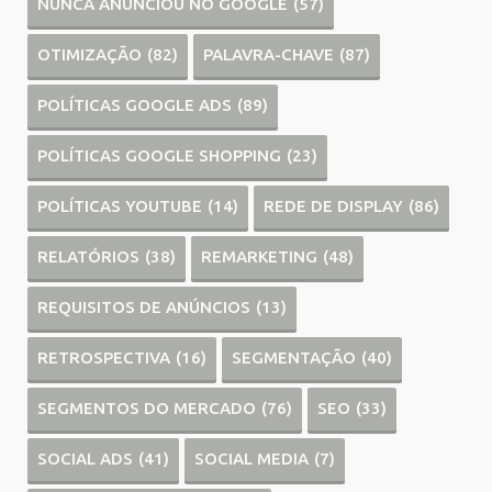
NUNCA ANUNCIOU NO GOOGLE
(57)
OTIMIZAÇÃO
(82)
PALAVRA-CHAVE
(87)
POLÍTICAS GOOGLE ADS
(89)
POLÍTICAS GOOGLE SHOPPING
(23)
POLÍTICAS YOUTUBE
(14)
REDE DE DISPLAY
(86)
RELATÓRIOS
(38)
REMARKETING
(48)
REQUISITOS DE ANÚNCIOS
(13)
RETROSPECTIVA
(16)
SEGMENTAÇÃO
(40)
SEGMENTOS DO MERCADO
(76)
SEO
(33)
SOCIAL ADS
(41)
SOCIAL MEDIA
(7)