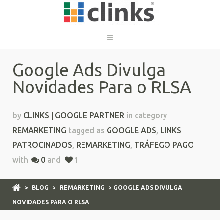
Google Ads Divulga
Novidades Para o RLSA
by
CLINKS | GOOGLE PARTNER
in category
REMARKETING
tagged as
GOOGLE ADS
,
LINKS
PATROCINADOS
,
REMARKETING
,
TRÁFEGO PAGO
with
0
and
1
>
BLOG
>
REMARKETING
> GOOGLE ADS DIVULGA
NOVIDADES PARA O RLSA