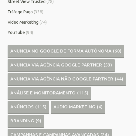
Street View Trusted
(78)
Tráfego Pago
(338)
Vídeo Marketing
(74)
YouTube
(94)
ANUNCIA NO GOOGLE DE FORMA AUTÔNOMA
(60)
ANUNCIA VIA AGÊNCIA GOOGLE PARTNER
(53)
ANUNCIA VIA AGÊNCIA NÃO GOOGLE PARTNER
(44)
ANÁLISE E MONITORAMENTO
(115)
ANÚNCIOS
(115)
AUDIO MARKETING
(4)
BRANDING
(9)
CAMPANHAS E CAMPANHAS AVANÇADAS
(24)