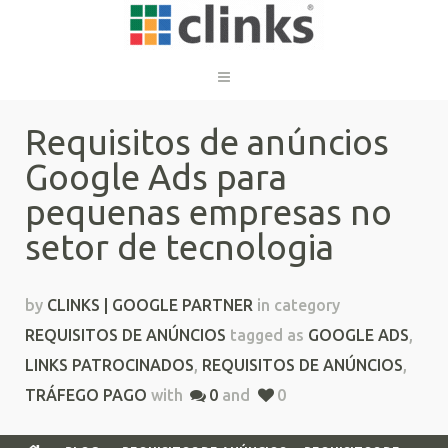
Requisitos de anúncios
Google Ads para
pequenas empresas no
setor de tecnologia
by
CLINKS | GOOGLE PARTNER
in category
REQUISITOS DE ANÚNCIOS
tagged as
GOOGLE ADS
,
LINKS PATROCINADOS
,
REQUISITOS DE ANÚNCIOS
,
TRÁFEGO PAGO
with
0
and
0