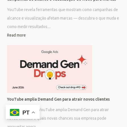
YouTube revela ferramentas que mostram como campanhas de
alcance e visualização afetam marcas — descubra o que muda e
como medir resultados....
Read more
YouTube amplia Demand Gen para atrair novos clientes
Descubra como o YouTube amplia Demand Gen para atrair
PT
novos clientes e quais novas chances sua empresa pode
aproveitar agora....