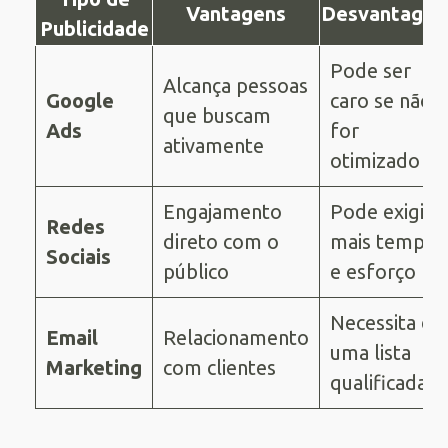
Vantagens
Desvantagen
Publicidade
Pode ser
Alcança pessoas
Google
caro se não
que buscam
Ads
for
ativamente
otimizado
Engajamento
Pode exigir
Redes
direto com o
mais tempo
Sociais
público
e esforço
Necessita de
Email
Relacionamento
uma lista
Marketing
com clientes
qualificada