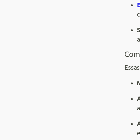
c
S
a
Como
Essa
M
a
A
e