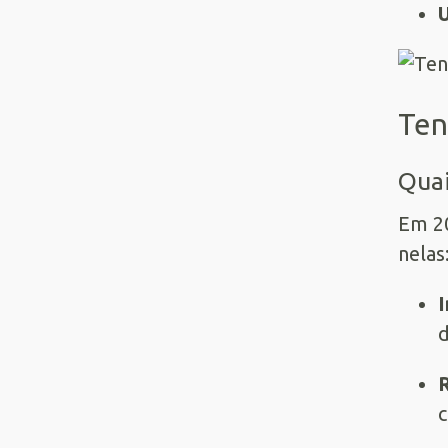
U
Ten
Quai
Em 2
nelas
I
d
c