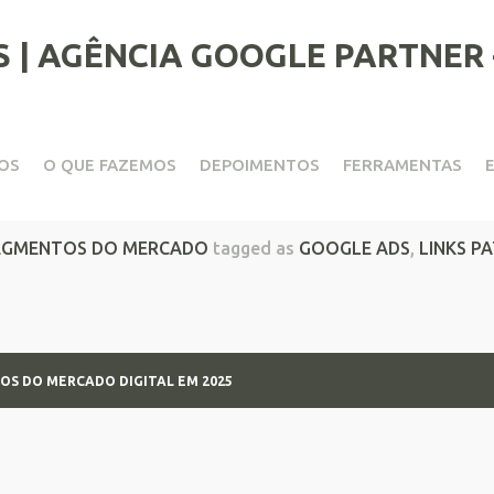
OS
O QUE FAZEMOS
DEPOIMENTOS
FERRAMENTAS
o digital em 2025
EGMENTOS DO MERCADO
tagged as
GOOGLE ADS
,
LINKS P
OS DO MERCADO DIGITAL EM 2025