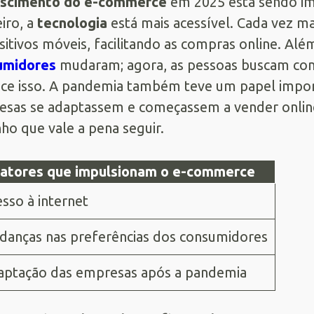
escimento do e-commerce
em 2025 está sendo imp
iro, a
tecnologia
está mais acessível. Cada vez ma
sitivos móveis, facilitando as compras online. Alé
umidores
mudaram; agora, as pessoas buscam conv
ce isso. A pandemia também teve um papel impo
sas se adaptassem e começassem a vender onlin
ho que vale a pena seguir.
atores que impulsionam o e-commerce
sso à internet
anças nas preferências dos consumidores
aptação das empresas após a pandemia