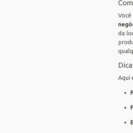
Como
Você 
negó
da lo
produ
qualq
Dica
Aqui 
F
E