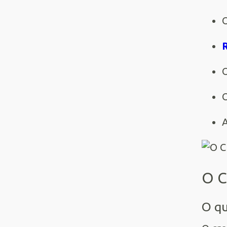
R
O
A
O C
O qu