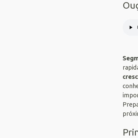
Ouç
Segm
rapid
cres
conhe
impor
Prepa
próxi
Pri