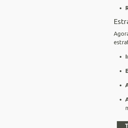
Estr
Agora
estra
I
A
A
m
T