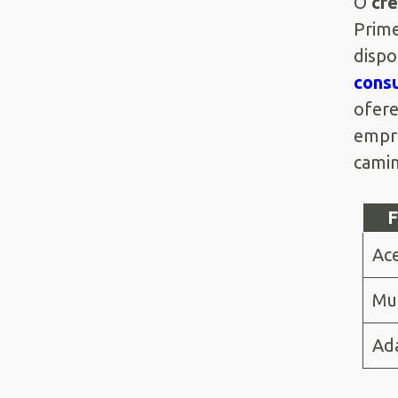
O
cr
Prime
dispo
cons
ofere
empre
camin
F
Ace
Mud
Ad