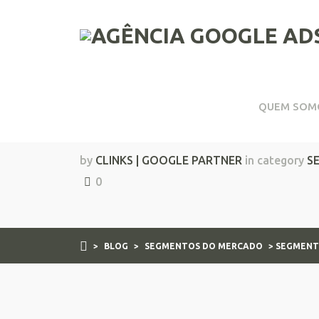
QUEM SOM
Segmentos do mercad
by
CLINKS | GOOGLE PARTNER
in category
S
0
>
BLOG
>
SEGMENTOS DO MERCADO
> SEGMENT