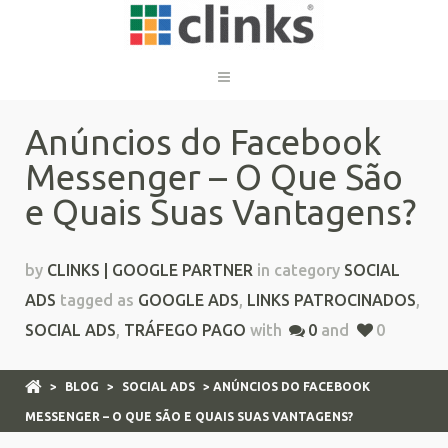
Anúncios do Facebook
Messenger – O Que São
e Quais Suas Vantagens?
by
CLINKS | GOOGLE PARTNER
in category
SOCIAL
ADS
tagged as
GOOGLE ADS
,
LINKS PATROCINADOS
,
SOCIAL ADS
,
TRÁFEGO PAGO
with
0
and
0
>
BLOG
>
SOCIAL ADS
> ANÚNCIOS DO FACEBOOK
MESSENGER – O QUE SÃO E QUAIS SUAS VANTAGENS?