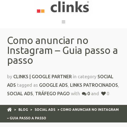
Como anunciar no
Instagram – Guia passo a
passo
by
CLINKS | GOOGLE PARTNER
in category
SOCIAL
ADS
tagged as
GOOGLE ADS
,
LINKS PATROCINADOS
,
SOCIAL ADS
,
TRÁFEGO PAGO
with
0
and
0
>
BLOG
>
SOCIAL ADS
> COMO ANUNCIAR NO INSTAGRAM
– GUIA PASSO A PASSO