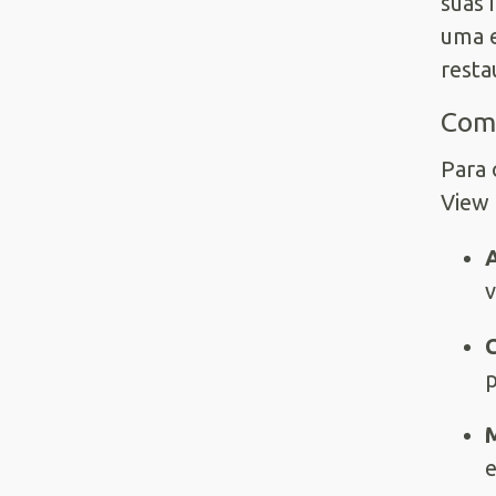
suas 
uma e
resta
Como
Para 
View 
A
v
C
p
M
e