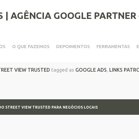
OS
O QUE FAZEMOS
DEPOIMENTOS
FERRAMENTAS
 View Trusted para negócios 
TREET VIEW TRUSTED
tagged as
GOOGLE ADS
,
LINKS PATR
 DO STREET VIEW TRUSTED PARA NEGÓCIOS LOCAIS