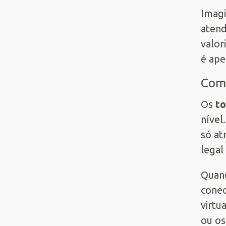
Imagi
atend
valor
é ape
Como
Os
to
nível
só at
legal
Quand
conec
virtu
ou os