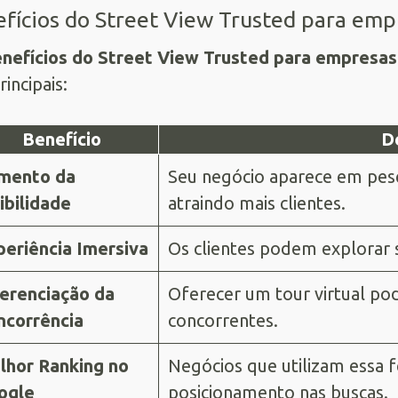
fícios do Street View Trusted para empr
nefícios do Street View Trusted para empresas 
rincipais:
Benefício
D
mento da
Seu negócio aparece em pes
ibilidade
atraindo mais clientes.
periência Imersiva
Os clientes podem explorar s
ferenciação da
Oferecer um tour virtual po
ncorrência
concorrentes.
lhor Ranking no
Negócios que utilizam essa
ogle
posicionamento nas buscas.