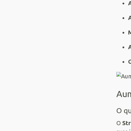
A
A
M
A
G
Aum
O qu
O
St