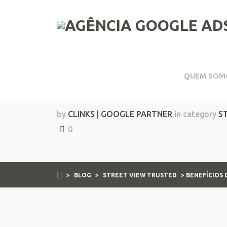
QUEM SOM
Benefícios do Street
by
CLINKS | GOOGLE PARTNER
in category
S
0
>
BLOG
>
STREET VIEW TRUSTED
> BENEFÍCIOS