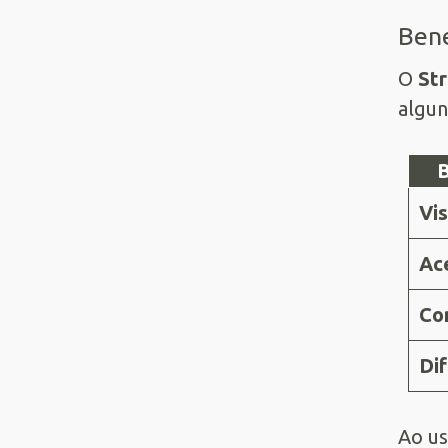
Bene
O
St
algun
B
Vis
Ace
Co
Di
Ao us