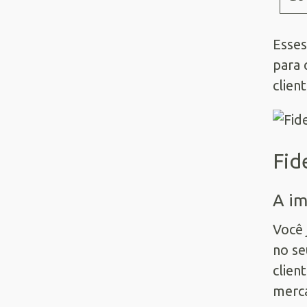
Esses
para 
clien
Fid
A im
Você 
no se
clien
merca