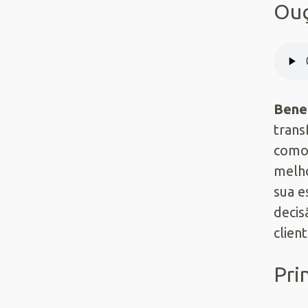
Ouç
Benef
trans
como 
melh
sua e
decis
clien
Pri