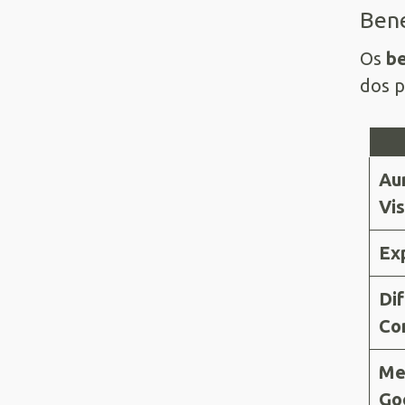
Bene
Os
be
dos p
Au
Vis
Ex
Di
Co
Me
Go