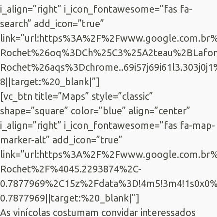
i_align=”right” i_icon_fontawesome=”fas fa-
search” add_icon=”true”
link=”url:https%3A%2F%2Fwww.google.com.b
Rochet%26oq%3DCh%25C3%25A2teau%2BLafon
Rochet%26aqs%3Dchrome..69i57j69i61l3.303j0
8||target:%20_blank|”]
[vc_btn title=”Maps” style=”classic”
shape=”square” color=”blue” align=”center”
i_align=”right” i_icon_fontawesome=”fas fa-map-
marker-alt” add_icon=”true”
link=”url:https%3A%2F%2Fwww.google.com.b
Rochet%2F%4045.2293874%2C-
0.7877969%2C15z%2Fdata%3D!4m5!3m4!1s0x0%3
0.7877969||target:%20_blank|”]
As vinícolas costumam convidar interessados