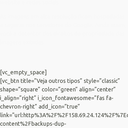
website e redes sociais.
As imagens em alta resolução ficam hospedadas
e seguras nos servidores do Google. Ainda assim,
você é detentor dos direitos de propriedade das
imagens exibidas.
[vc_empty_space]
[vc_btn title=”Veja outros tipos” style=”classic”
shape=”square” color=”green” align=”center”
i_align=”right” i_icon_fontawesome=”fas fa-
chevron-right” add_icon=”true”
link=”url:http%3A%2F%2F158.69.24.124%2F%7E
content%2Fbackups-dup-