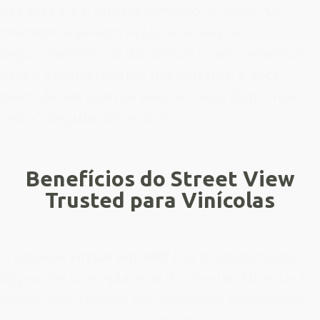
das uvas até o armazenamento do vinho. Os
internautas podem explorar a área de
engarrafamento, o depósito e o setor reservado
para o envelhecimento das garrafas. É você
quem decide quais as áreas estarão disponíveis
nesta “degustação” virtual.
Benefícios do Street View
Trusted para
Vinícolas
O
passeio virtual em 360°
fica imediatamente
disponível na ampla rede do Google. Ele estará
visível para usuários que estiverem pesquisando