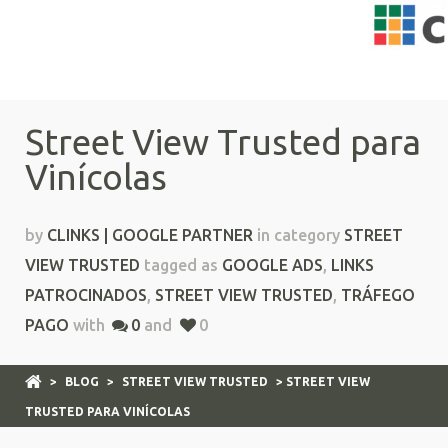
Street View Trusted para
Vinícolas
by
CLINKS | GOOGLE PARTNER
in category
STREET
VIEW TRUSTED
tagged as
GOOGLE ADS
,
LINKS
PATROCINADOS
,
STREET VIEW TRUSTED
,
TRÁFEGO
PAGO
with
0
and
0
>
BLOG
>
STREET VIEW TRUSTED
> STREET VIEW
TRUSTED PARA VINÍCOLAS