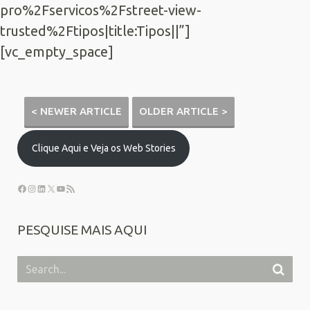
pro%2Fservicos%2Fstreet-view-
trusted%2Ftipos|title:Tipos||”]
[vc_empty_space]
< NEWER ARTICLE
OLDER ARTICLE >
Clique Aqui e Veja os Web Stories
PESQUISE MAIS AQUI