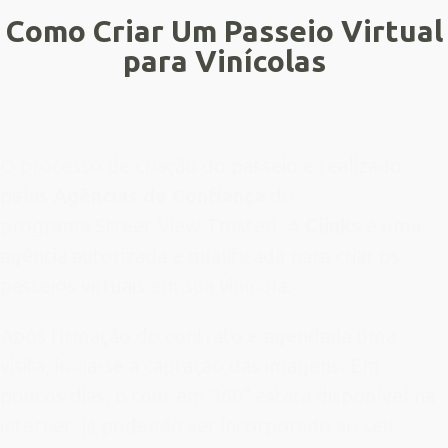
Como Criar Um Passeio Virtual
para
Vinícolas
O processo de criação do passeio é realizado
pelas
Agências de Confiança
do
programa Street View Trusted. A
Clinks
é uma
agência autorizada e qualificada para criar os
passeios virtuais em sua vinícola.
Após firmação do contrato e agendada uma
visita, inicia-se a captação das imagens. Em
poucos dias, o tour em 360° estará disponível na
internet, já podendo ser incorporado ao seu