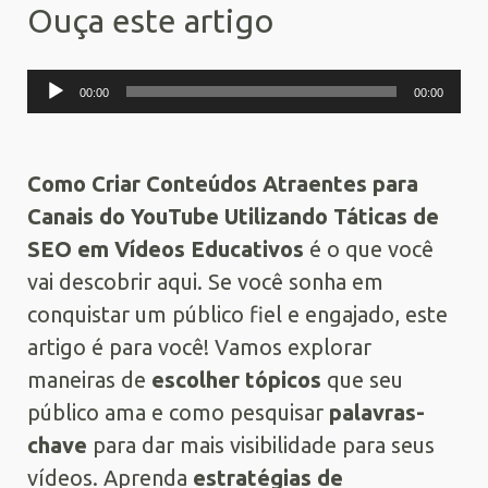
Ouça este artigo
Tocador
00:00
00:00
de
áudio
Como Criar Conteúdos Atraentes para
Canais do YouTube Utilizando Táticas de
SEO em Vídeos Educativos
é o que você
vai descobrir aqui. Se você sonha em
conquistar um público fiel e engajado, este
artigo é para você! Vamos explorar
maneiras de
escolher tópicos
que seu
público ama e como pesquisar
palavras-
chave
para dar mais visibilidade para seus
vídeos. Aprenda
estratégias de