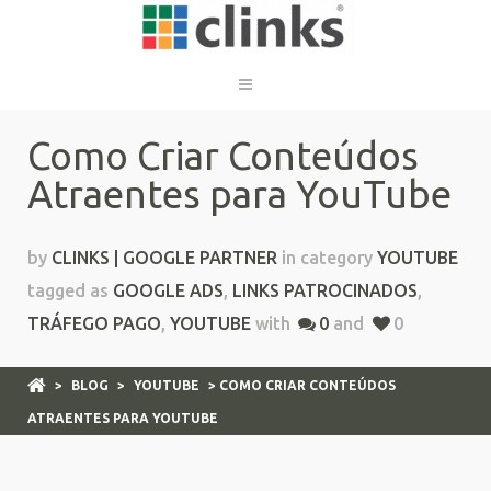
Como Criar Conteúdos
Atraentes para YouTube
by
CLINKS | GOOGLE PARTNER
in category
YOUTUBE
tagged as
GOOGLE ADS
,
LINKS PATROCINADOS
,
TRÁFEGO PAGO
,
YOUTUBE
with
0
and
0
>
BLOG
>
YOUTUBE
> COMO CRIAR CONTEÚDOS
ATRAENTES PARA YOUTUBE