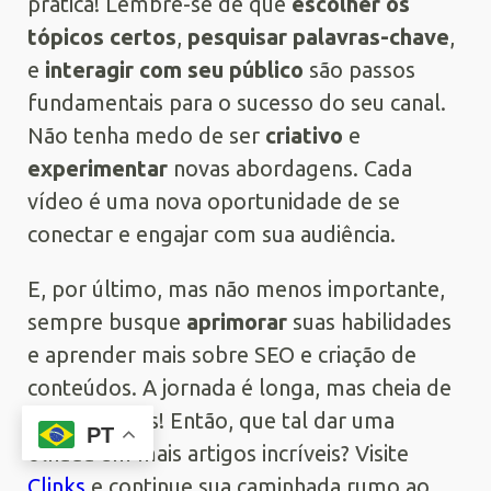
prática! Lembre-se de que
escolher os
tópicos certos
,
pesquisar palavras-chave
,
e
interagir com seu público
são passos
fundamentais para o sucesso do seu canal.
Não tenha medo de ser
criativo
e
experimentar
novas abordagens. Cada
vídeo é uma nova oportunidade de se
conectar e engajar com sua audiência.
E, por último, mas não menos importante,
sempre busque
aprimorar
suas habilidades
e aprender mais sobre SEO e criação de
conteúdos. A jornada é longa, mas cheia de
recompensas! Então, que tal dar uma
PT
olhada em mais artigos incríveis? Visite
Clinks
e continue sua caminhada rumo ao