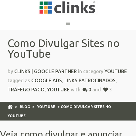
Como Divulgar Sites no
YouTube
by
CLINKS | GOOGLE PARTNER
in category
YOUTUBE
tagged as
GOOGLE ADS
,
LINKS PATROCINADOS
,
TRÁFEGO PAGO
,
YOUTUBE
with
0
and
3
>
BLOG
>
YOUTUBE
> COMO DIVULGAR SITES NO
YOUTUBE
Veja como divulgar e anunciar