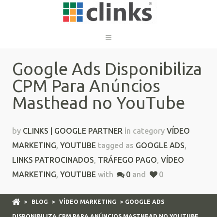
Google Ads Disponibiliza
CPM Para Anúncios
Masthead no YouTube
by
CLINKS | GOOGLE PARTNER
in category
VÍDEO
MARKETING
,
YOUTUBE
tagged as
GOOGLE ADS
,
LINKS PATROCINADOS
,
TRÁFEGO PAGO
,
VÍDEO
MARKETING
,
YOUTUBE
with
0
and
0
>
BLOG
>
VÍDEO MARKETING
> GOOGLE ADS
DISPONIBILIZA CPM PARA ANÚNCIOS MASTHEAD NO YOUTUBE