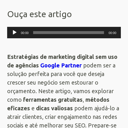
Ouça este artigo
Tocador
00:00
00:00
de
áudio
Estratégias de marketing digital sem uso
de agências
Google Partner
podem ser a
solução perfeita para você que deseja
crescer seu negócio sem estourar o
orçamento. Neste artigo, vamos explorar
como
ferramentas gratuitas
,
métodos
eficazes
e
dicas valiosas
podem ajudá-lo a
atrair clientes, criar engajamento nas redes
sociais e até melhorar seu SEO. Prepare-se