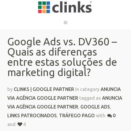
Google Ads vs. DV360 –
Quais as diferenças
entre estas soluções de
marketing digital?
by
CLINKS | GOOGLE PARTNER
in category
ANUNCIA
VIA AGÊNCIA GOOGLE PARTNER
tagged as
ANUNCIA
VIA AGÊNCIA GOOGLE PARTNER
,
GOOGLE ADS
,
LINKS PATROCINADOS
,
TRÁFEGO PAGO
with
0
and
4