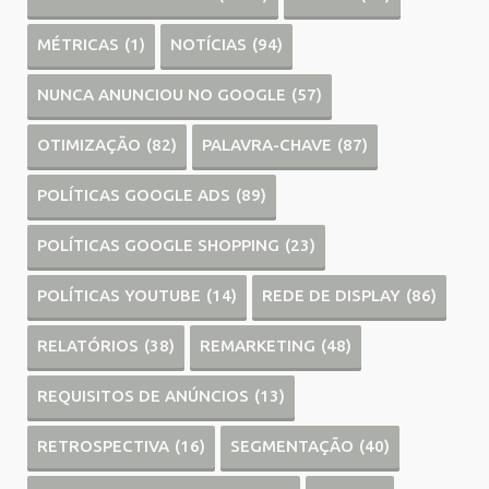
MÉTRICAS
(1)
NOTÍCIAS
(94)
NUNCA ANUNCIOU NO GOOGLE
(57)
OTIMIZAÇÃO
(82)
PALAVRA-CHAVE
(87)
POLÍTICAS GOOGLE ADS
(89)
POLÍTICAS GOOGLE SHOPPING
(23)
POLÍTICAS YOUTUBE
(14)
REDE DE DISPLAY
(86)
RELATÓRIOS
(38)
REMARKETING
(48)
REQUISITOS DE ANÚNCIOS
(13)
RETROSPECTIVA
(16)
SEGMENTAÇÃO
(40)