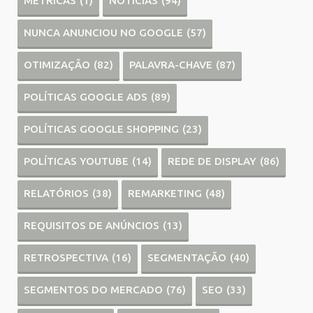
MÉTRICAS
(1)
NOTÍCIAS
(94)
NUNCA ANUNCIOU NO GOOGLE
(57)
OTIMIZAÇÃO
(82)
PALAVRA-CHAVE
(87)
POLÍTICAS GOOGLE ADS
(89)
POLÍTICAS GOOGLE SHOPPING
(23)
POLÍTICAS YOUTUBE
(14)
REDE DE DISPLAY
(86)
RELATÓRIOS
(38)
REMARKETING
(48)
REQUISITOS DE ANÚNCIOS
(13)
RETROSPECTIVA
(16)
SEGMENTAÇÃO
(40)
SEGMENTOS DO MERCADO
(76)
SEO
(33)