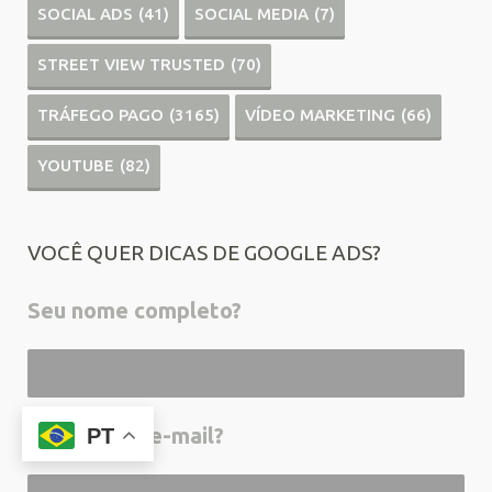
SOCIAL ADS
(41)
SOCIAL MEDIA
(7)
STREET VIEW TRUSTED
(70)
TRÁFEGO PAGO
(3165)
VÍDEO MARKETING
(66)
YOUTUBE
(82)
VOCÊ QUER DICAS DE GOOGLE ADS?
Seu nome completo?
Seu melhor e-mail?
PT