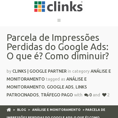
Parcela de Impressões
Perdidas do Google Ads:
O que é? Como diminuir?
by
CLINKS | GOOGLE PARTNER
in category
ANÁLISE E
MONITORAMENTO
tagged as
ANÁLISE E
MONITORAMENTO
,
GOOGLE ADS
,
LINKS
PATROCINADOS
,
TRÁFEGO PAGO
with
0
and
2
>
BLOG
>
ANÁLISE E MONITORAMENTO
> PARCELA DE
IMPRESSÕES PERDIDAS DO GOOGLE ADS: O QUE É? COMO