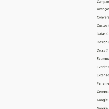
Campan
Avança
Conver
Custos
Datas C
Design
Dicas
(1
Ecomme
Evento
Extensõ
Ferrame
Gerenc
Google
Google 