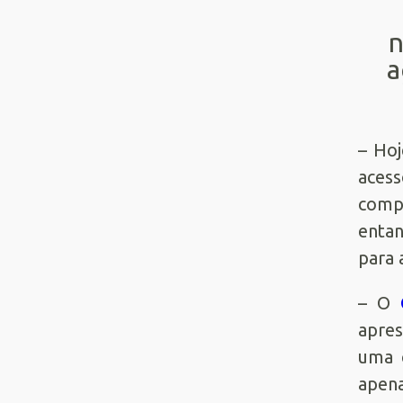
n
a
– Hoj
aces
compr
entan
para 
– O
apres
uma c
apena