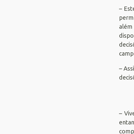
– Est
permi
além 
dispo
decis
campa
– Ass
decis
– Viv
entan
comp