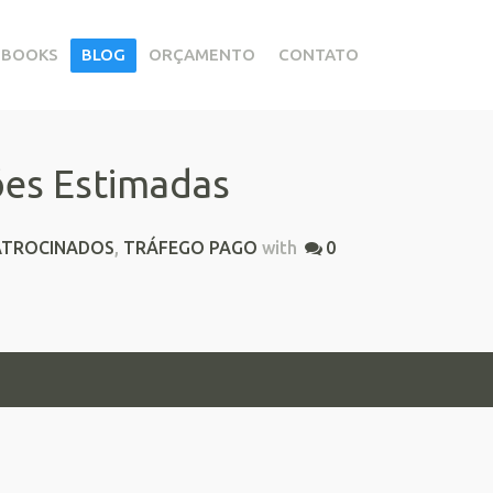
EBOOKS
BLOG
ORÇAMENTO
CONTATO
ões Estimadas
PATROCINADOS
,
TRÁFEGO PAGO
with
0