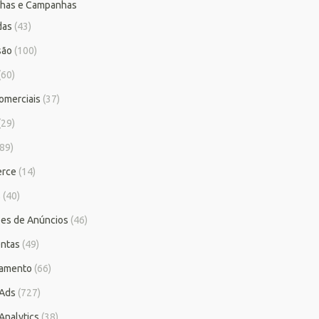
has e Campanhas
das
(43)
são
(100)
(60)
omerciais
(37)
(29)
89)
rce
(14)
s
(40)
es de Anúncios
(46)
ntas
(49)
iamento
(66)
 Ads
(727)
Analytics
(38)