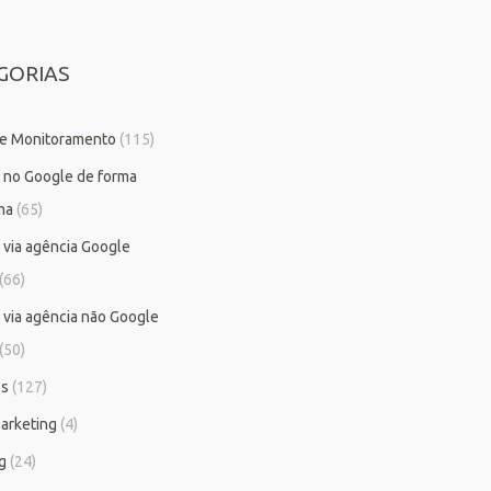
GORIAS
 e Monitoramento
(115)
 no Google de forma
ma
(65)
 via agência Google
(66)
 via agência não Google
(50)
os
(127)
arketing
(4)
g
(24)