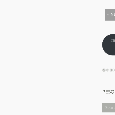
< N
Cl
PESQ