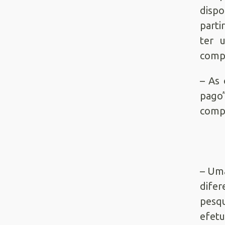
dispo
parti
ter 
compr
– As
pago”
compr
– Uma
difer
pesqu
efetu