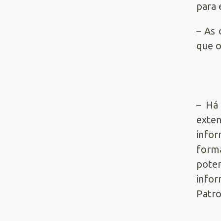
para 
– As 
que o
– Há 
exte
info
forma
poten
infor
Patro