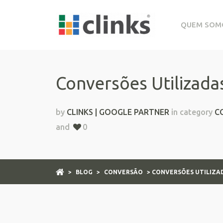
QUEM SOM
Conversões Utilizad
by
CLINKS | GOOGLE PARTNER
in category
C
and
0
>
BLOG
>
CONVERSÃO
> CONVERSÕES UTILIZA