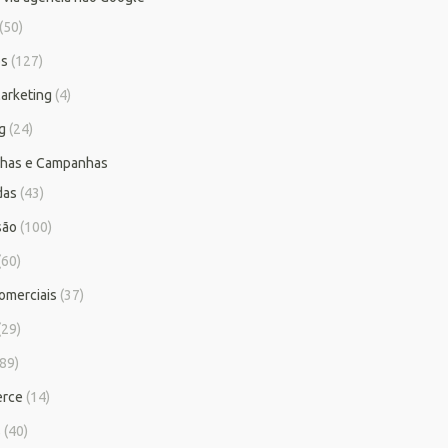
(50)
os
(127)
arketing
(4)
g
(24)
has e Campanhas
das
(43)
são
(100)
(60)
omerciais
(37)
(29)
89)
rce
(14)
s
(40)