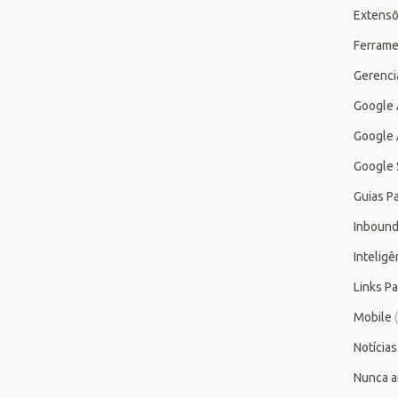
Extensõ
Ferrame
Gerenc
Google
Google 
Google 
Guias P
Inbound
Inteligên
Links P
Mobile
(
Notícias
Nunca a