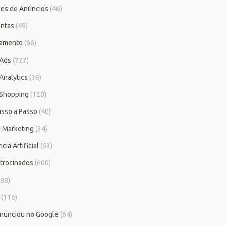
es de Anúncios
(46)
ntas
(49)
iamento
(66)
 Ads
(727)
Analytics
(38)
Shopping
(120)
asso a Passo
(40)
 Marketing
(34)
cia Artificial
(63)
atrocinados
(600)
88)
(116)
nunciou no Google
(64)