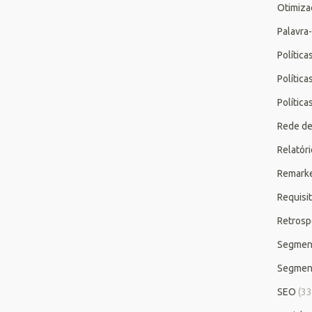
Otimiza
Palavra
Polític
Polític
Polític
Rede de
Relatór
Remarke
Requisi
Retrosp
Segmen
Segmen
SEO
(33