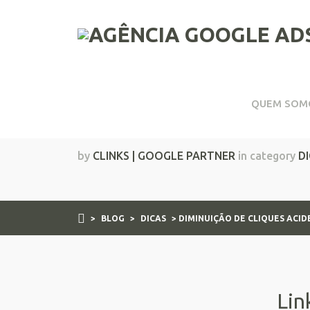
QUEM SOM
Diminuição de Clique
by
CLINKS | GOOGLE PARTNER
in category
D
>
BLOG
>
DICAS
> DIMINUIÇÃO DE CLIQUES ACI
Lin