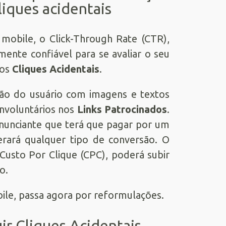
liques acidentais
obile, o Click-Through Rate (CTR),
mente confiável para se avaliar o seu
aos
Cliques Acidentais
.
ão do usuário com imagens e textos
involuntários nos
Links Patrocinados
.
anunciante que terá que pagar por um
erará qualquer tipo de conversão. O
usto Por Clique (CPC), poderá subir
o.
bile, passa agora por reformulações.
ir Cliques Acidentais