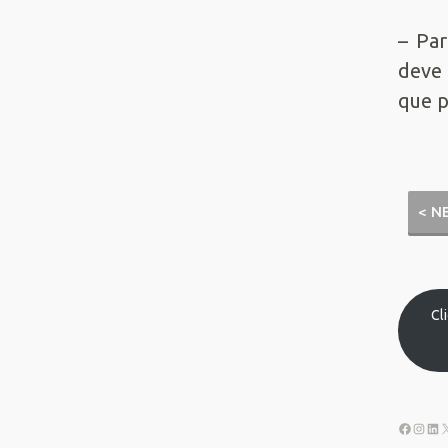
– Par
deve 
que p
< N
Cl