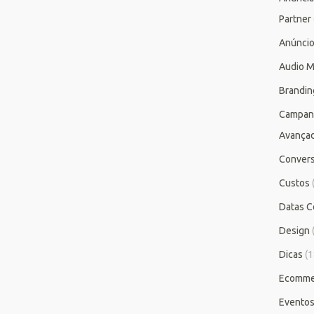
Partner
Anúnci
Audio M
Brandin
Campan
Avança
Conver
Custos
Datas C
Design
Dicas
(1
Ecomme
Evento