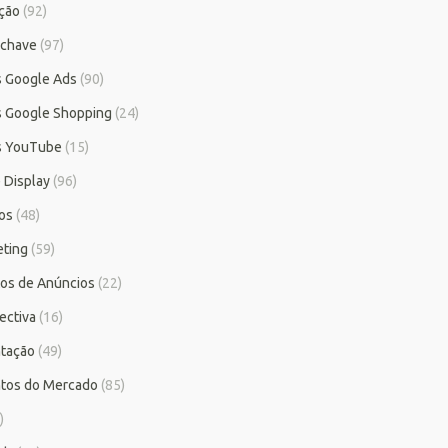
ção
(92)
-chave
(97)
as Google Ads
(90)
as Google Shopping
(24)
as YouTube
(15)
 Display
(96)
ios
(48)
ting
(59)
tos de Anúncios
(22)
ectiva
(16)
tação
(49)
tos do Mercado
(85)
)