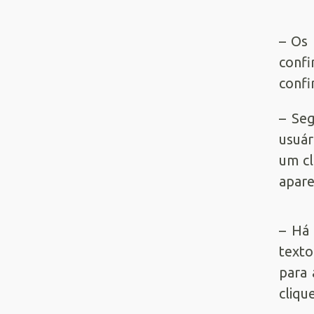
– Os 
confi
confi
– Se
usuár
um cl
apare
– Há 
texto
para 
cliqu