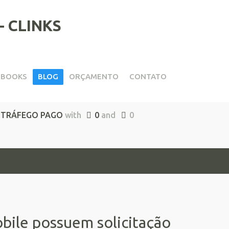
EBOOKS
BLOG
ORÇAMENTO
CONTATO
obile
,
TRÁFEGO PAGO
with
0
and
0
obile possuem solicitação