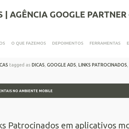
OS
O QUE FAZEMOS
DEPOIMENTOS
FERRAMENTAS
s Acidentais no Ambiente M
ICAS
tagged as
DICAS
,
GOOGLE ADS
,
LINKS PATROCINADOS
DENTAIS NO AMBIENTE MOBILE
ks Patrocinados em aplicativos m