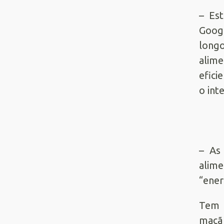
– Est
Googl
long
alime
efici
o int
– As
alim
“ener
Tem 
maçã 