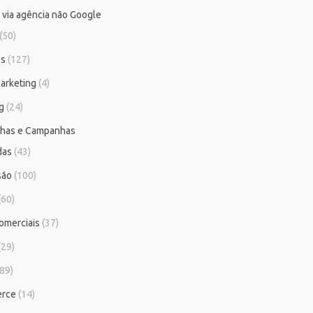
 via agência não Google
(50)
os
(127)
arketing
(4)
g
(24)
has e Campanhas
das
(43)
são
(100)
(60)
omerciais
(37)
(29)
89)
rce
(14)