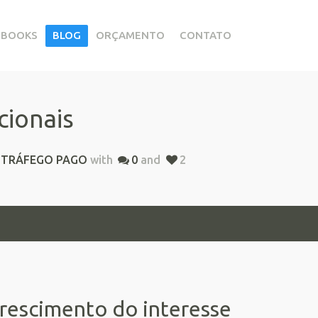
EBOOKS
BLOG
ORÇAMENTO
CONTATO
cionais
,
TRÁFEGO PAGO
with
0
and
2
rescimento do interesse