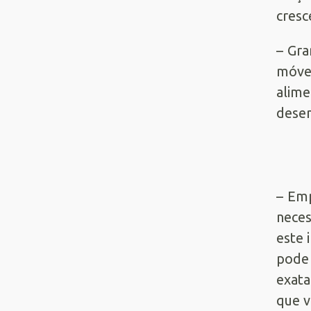
cresc
– Gra
móve
alim
desen
– Emp
nece
este 
pode 
exata
que v