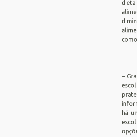
dieta
alim
dimin
alime
como 
– Gra
esco
prat
info
há u
escol
opçõe