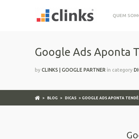
QUEM SOM
Google Ads Aponta T
by
CLINKS | GOOGLE PARTNER
in category
D
>
BLOG
>
DICAS
> GOOGLE ADS APONTA TENDÊ
Go