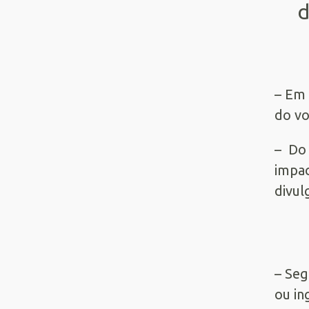
d
– Em 
do vo
– Do
impac
divul
– Se
ou in