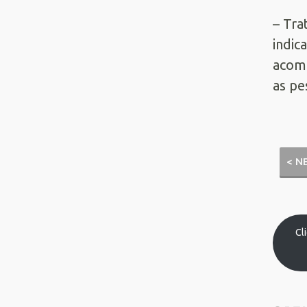
– Tra
indic
acomp
as pe
< N
Cl