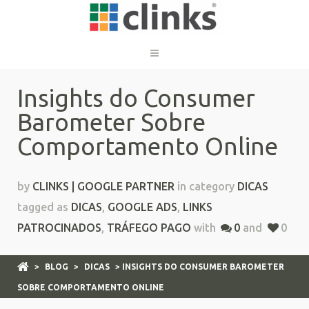
Insights do Consumer
Barometer Sobre
Comportamento Online
by
CLINKS | GOOGLE PARTNER
in category
DICAS
tagged as
DICAS
,
GOOGLE ADS
,
LINKS
PATROCINADOS
,
TRÁFEGO PAGO
with
0
and
0
>
BLOG
>
DICAS
> INSIGHTS DO CONSUMER BAROMETER
SOBRE COMPORTAMENTO ONLINE