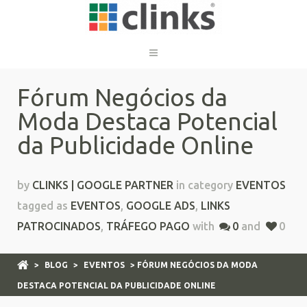
Fórum Negócios da
Moda Destaca Potencial
da Publicidade Online
by
CLINKS | GOOGLE PARTNER
in category
EVENTOS
tagged as
EVENTOS
,
GOOGLE ADS
,
LINKS
PATROCINADOS
,
TRÁFEGO PAGO
with
0
and
0
>
BLOG
>
EVENTOS
> FÓRUM NEGÓCIOS DA MODA
DESTACA POTENCIAL DA PUBLICIDADE ONLINE