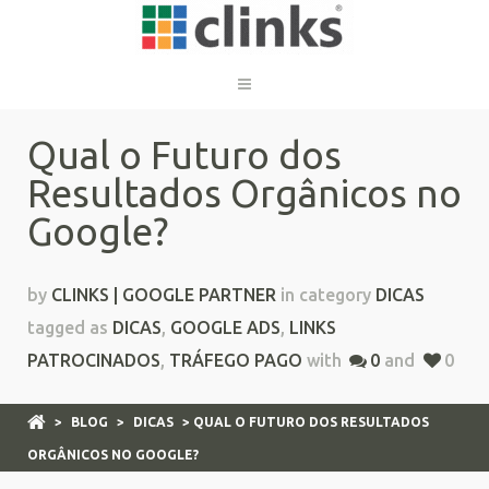
Qual o Futuro dos
Resultados Orgânicos no
Google?
by
CLINKS | GOOGLE PARTNER
in category
DICAS
tagged as
DICAS
,
GOOGLE ADS
,
LINKS
PATROCINADOS
,
TRÁFEGO PAGO
with
0
and
0
>
BLOG
>
DICAS
> QUAL O FUTURO DOS RESULTADOS
ORGÂNICOS NO GOOGLE?