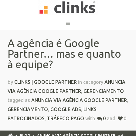
A agência é Google
Partner… mas e quanto
à equipe?
by
CLINKS | GOOGLE PARTNER
in category
ANUNCIA
VIA AGÊNCIA GOOGLE PARTNER
,
GERENCIAMENTO
tagged as
ANUNCIA VIA AGÊNCIA GOOGLE PARTNER
,
GERENCIAMENTO
,
GOOGLE ADS
,
LINKS
PATROCINADOS
,
TRÁFEGO PAGO
with
0
and
0
>
BLOG
>
ANUNCIA VIA AGÊNCIA GOOGLE PARTNER
> A