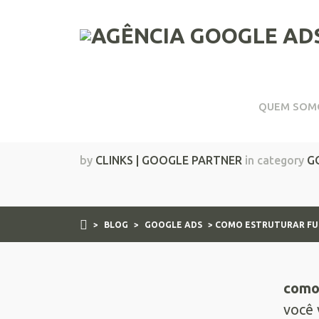
QUEM SOM
Como estruturar fun
by
CLINKS | GOOGLE PARTNER
in category
G
>
BLOG
>
GOOGLE ADS
> COMO ESTRUTURAR FU
como 
você 