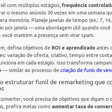
nil com múltiplos estágios,
frequência controlad
ar o mesmo anúncio 30 vezes em uma semana qu
era memória. Planeje janelas de tempo (ex.: 7, 14,
io por janela — uma abordagem útil quando você
 você mantém a presença sem virar spam.
im, defina objetivos de
ROI e aprendizado
antes 
es: variação de oferta, criativo, tempo entre cont
unciona em cada estágio. Isso transforma campan
a — similar ao processo de
criação de funis de v
 estruturar funil de remarketing que c
os
converter, você precisa de objetivos que digam o
s, prefira metas como
aumentar taxa de conver