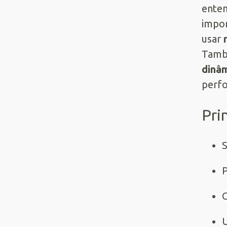
ente
impor
usar
Tamb
dinâ
perf
Pri
S
P
C
U