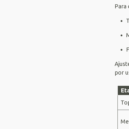
Para 
M
Ajust
por u
Et
To
Me