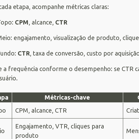
cada etapa, acompanhe métricas claras:
Topo:
CPM
, alcance,
CTR
eio: engajamento, visualização de produto, clique
Fundo:
CTR
, taxa de conversão, custo por aquisição
e a frequência conforme o desempenho: se CTR c
suário.
apa
Métricas-chave
po
CPM, alcance, CTR
Cria
Engajamento, VTR, cliques para
io
Mens
produto