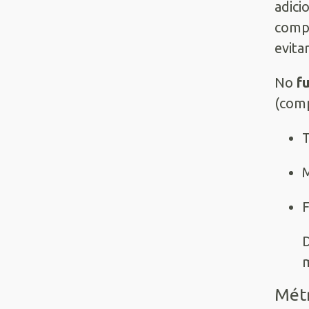
adici
compa
evita
No
f
(comp
T
M
F
D
m
Métr