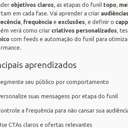
nder
objetivos claros
, as etapas do funil
topo
,
me
tam em cada fase. Vai aprender a criar
audiência
recência
,
frequência
e
exclusões
, e definir o
capp
ém verá como criar
criativos personalizados
, te
mico
com feeds e automação do funil para otimiz
ormance.
ncipais aprendizados
egmente seu público por comportamento
ersonalize suas mensagens por etapa do funil
ontrole a frequência para não cansar sua audiênci
se CTAs claros e ofertas relevantes