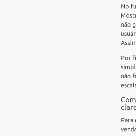
No fu
Mostr
não g
usuár
Assim
Por f
simpl
não f
escal
Como
clar
Para 
venda