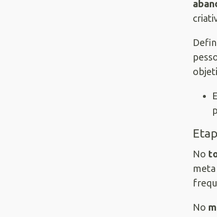
aban
criat
Defin
pesso
objet
E
p
Etap
No
t
meta
frequ
No
m