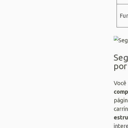
Fu
Seg
por
Você 
comp
págin
carri
estru
inter