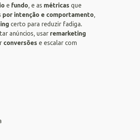
io
e
fundo
, e as
métricas
que
s por intenção e comportamento
,
ing
certo para reduzir fadiga.
star anúncios, usar
remarketing
ar
conversões
e escalar com
a