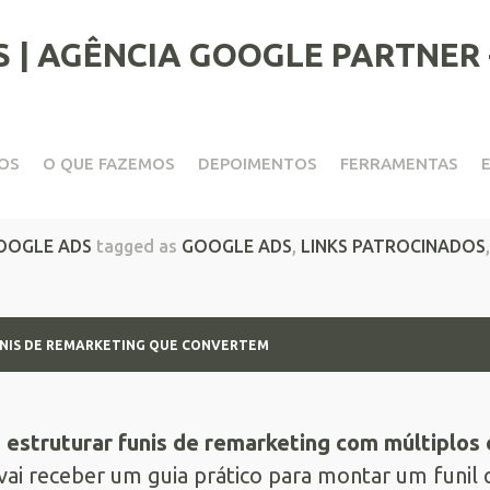
OS
O QUE FAZEMOS
DEPOIMENTOS
FERRAMENTAS
is de remarketing que conv
OOGLE ADS
tagged as
GOOGLE ADS
,
LINKS PATROCINADOS
NIS DE REMARKETING QUE CONVERTEM
estruturar funis de remarketing com múltiplos 
vai receber um guia prático para montar um funil