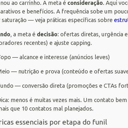
onou ao carrinho. A meta é
consideração
. Aqui voc
rativos e benefícios. A frequência sobe um pouc
r saturação — veja práticas específicas sobre
estru
undo
, a meta é
decisão
: ofertas diretas, urgência
radores recentes) e ajuste capping.
opo — alcance e interesse (anúncios leves)
eio — nutrição e prova (conteúdo e ofertas suav
undo — conversão direta (promoções e CTAs for
ica: menos é muitas vezes mais. Um contato be
ais que 10 contatos mal planejados.
icas essenciais por etapa do funil