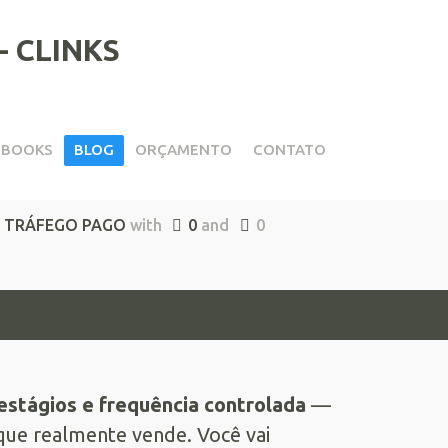
EBOOKS
BLOG
ORÇAMENTO
CONTATO
ertem
,
TRÁFEGO PAGO
with
0
and
0
estágios e frequência controlada
—
 que realmente vende. Você vai