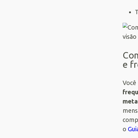
T
Com
e f
Você 
frequ
meta 
mensa
compe
o
Gui