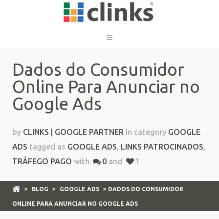
Dados do Consumidor
Online Para Anunciar no
Google Ads
by
CLINKS | GOOGLE PARTNER
in category
GOOGLE
ADS
tagged as
GOOGLE ADS
,
LINKS PATROCINADOS
,
TRÁFEGO PAGO
with
0
and
1
>
BLOG
>
GOOGLE ADS
> DADOS DO CONSUMIDOR
ONLINE PARA ANUNCIAR NO GOOGLE ADS