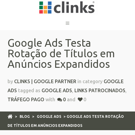
Google Ads Testa
Rotação de Títulos em
Anúncios Expandidos
by
CLINKS | GOOGLE PARTNER
in category
GOOGLE
ADS
tagged as
GOOGLE ADS
,
LINKS PATROCINADOS
,
TRÁFEGO PAGO
with
0
and
0
>
BLOG
>
GOOGLE ADS
> GOOGLE ADS TESTA ROTAÇÃO
DE TÍTULOS EM ANÚNCIOS EXPANDIDOS