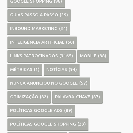
GOOGLE SHOPPING
(98)
GUIAS PASSO A PASSO
(29)
INBOUND MARKETING
(34)
INTELIGÊNCIA ARTIFICIAL
(50)
LINKS PATROCINADOS
(3165)
MOBILE
(88)
MÉTRICAS
(1)
NOTÍCIAS
(94)
NUNCA ANUNCIOU NO GOOGLE
(57)
OTIMIZAÇÃO
(82)
PALAVRA-CHAVE
(87)
POLÍTICAS GOOGLE ADS
(89)
POLÍTICAS GOOGLE SHOPPING
(23)