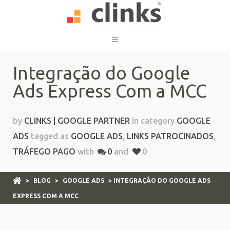
Integração do Google
Ads Express Com a MCC
by
CLINKS | GOOGLE PARTNER
in category
GOOGLE
ADS
tagged as
GOOGLE ADS
,
LINKS PATROCINADOS
,
TRÁFEGO PAGO
with
0
and
0
>
BLOG
>
GOOGLE ADS
> INTEGRAÇÃO DO GOOGLE ADS
EXPRESS COM A MCC