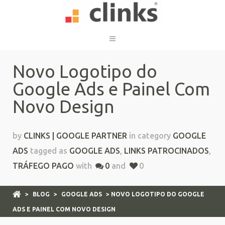
Novo Logotipo do
Google Ads e Painel Com
Novo Design
by
CLINKS | GOOGLE PARTNER
in category
GOOGLE
ADS
tagged as
GOOGLE ADS
,
LINKS PATROCINADOS
,
TRÁFEGO PAGO
with
0
and
0
>
BLOG
>
GOOGLE ADS
> NOVO LOGOTIPO DO GOOGLE
ADS E PAINEL COM NOVO DESIGN