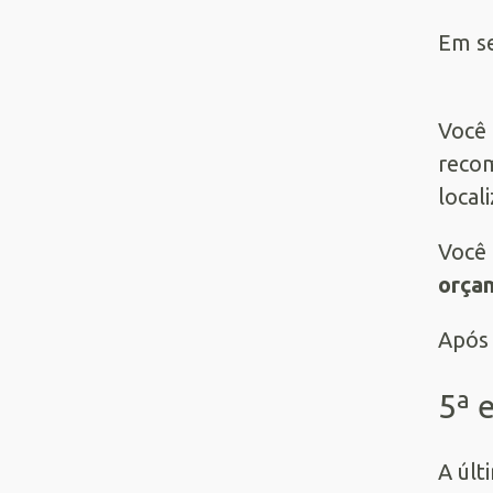
Em se
Você 
recom
local
Você 
orça
Após 
5ª 
A últ