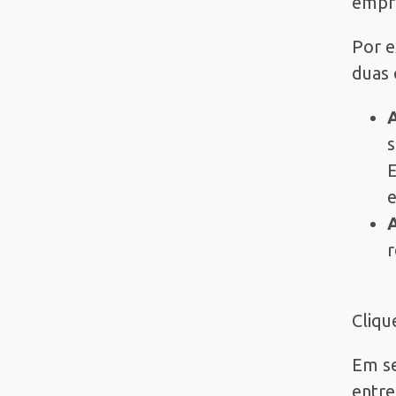
empre
Por e
duas 
A
s
E
e
A
r
Cliq
Em se
entre