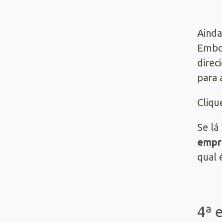
Ainda
Embor
direc
para 
Cliqu
Se lá
empr
qual 
4ª 