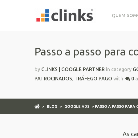
QUEM SOM
Passo a passo para 
by
CLINKS | GOOGLE PARTNER
in category
G
PATROCINADOS
,
TRÁFEGO PAGO
with
0
a
>
BLOG
>
GOOGLE ADS
> PASSO A PASSO PARA
As ca