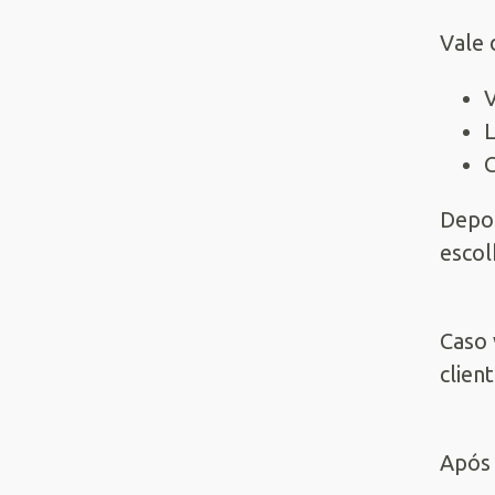
Vale 
Depoi
esco
Caso 
clien
Após 