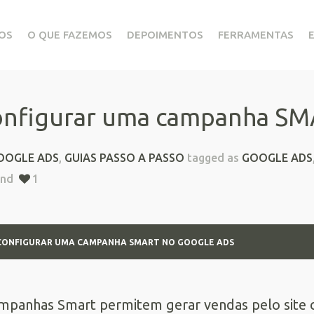
OS
O QUE FAZEMOS
DEPOIMENTOS
FERRAMENTAS
configurar uma campanha S
OOGLE ADS
,
GUIAS PASSO A PASSO
tagged as
GOOGLE ADS
nd
1
 CONFIGURAR UMA CAMPANHA SMART NO GOOGLE ADS
mpanhas Smart permitem gerar vendas pelo site 