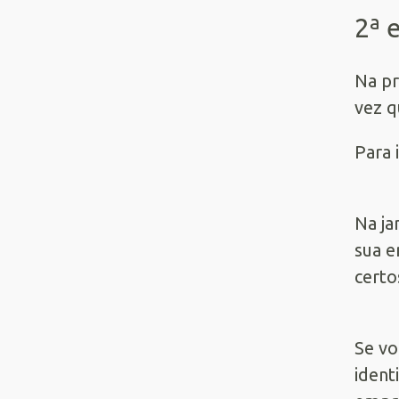
2ª 
Na pr
vez q
Para 
Na ja
sua e
certo
Se vo
ident