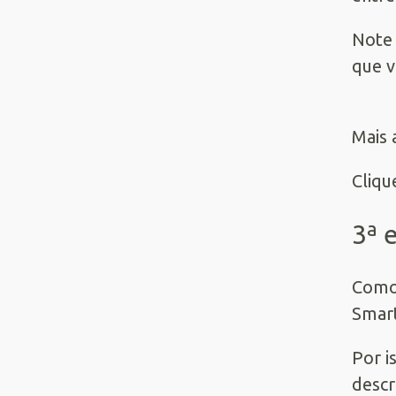
Note 
que v
Mais 
Cliq
3ª 
Como 
Smart
Por i
descr