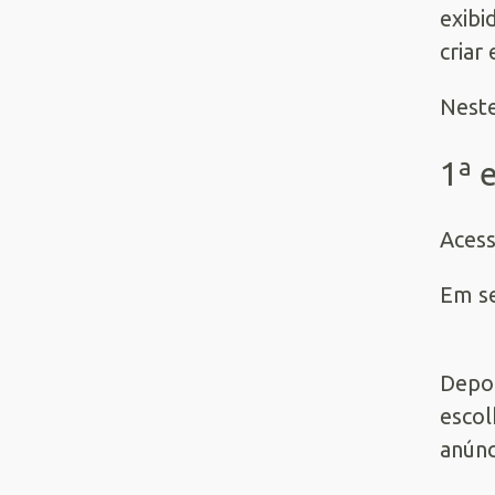
exibi
criar
Nest
1ª 
Aces
Em se
Depoi
escol
anúnc