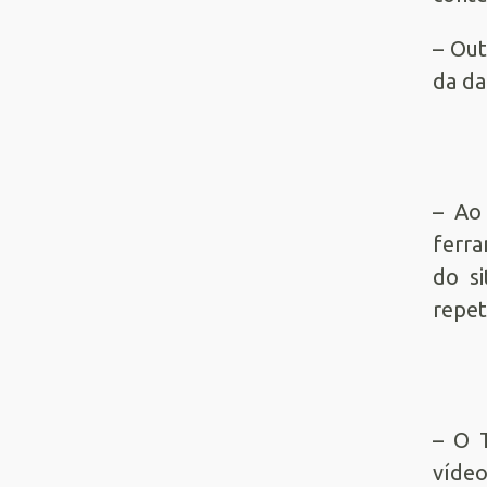
– Out
da da
– Ao
ferra
do si
repet
– O 
vídeo