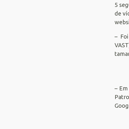
5 seg
de ví
websi
– Fo
VAST
tama
– Em 
Patro
Googl