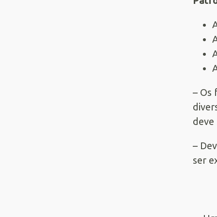
Patr
A
A
A
A
– Os 
diver
deve 
– Dev
ser e