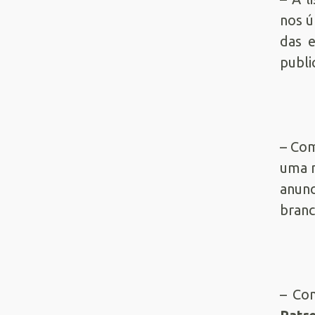
nos ú
das e
publi
– Com
uma m
anunc
branc
– Com