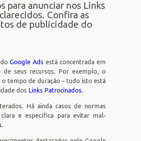
s para anunciar nos Links
larecidos. Confira as
itos de publicidade do
do
Google Ads
está concentrada em
e de seus recursos. Por exemplo, o
 o tempo de duração – tudo isto está
cidade dos
Links Patrocinados
.
lterados. Há ainda casos de normas
lara e específica para evitar mal-
s
.
clarecimentos destacados pelo Google