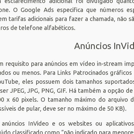
esclarecimento adicional foi divulgado quant
fone. O Google Ads especifica que números es
m tarifas adicionais para fazer a chamada, não 
os de telefone alfabéticos.
Anúncios InVi
m requisito para anúncios em vídeo in-stream imp
dos ou menos. Para Links Patrocinados gráficos
uTube, eles possuem dois tamanhos suportados
 ser JPEG, JPG, PNG, GIF. Há também a opção 
0 x 60 pixels. O tamanho máximo do arquivo d
síveis de pular, deve ser no máximo de 50 KB).
 anúncios InVideo e os websites ou aplicativ
údo classificado como “não indicado para menores