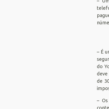
– Um 
tele
pague
númer
– É u
segun
do Yo
deve
de 30
impos
– Os
conte