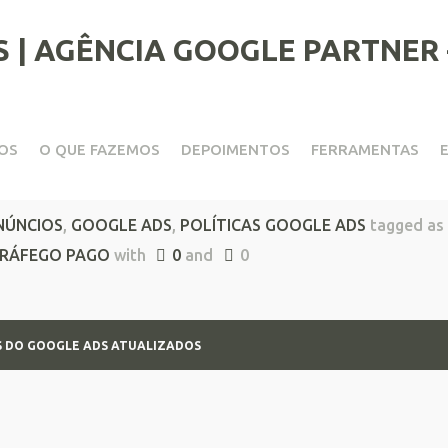
OS
O QUE FAZEMOS
DEPOIMENTOS
FERRAMENTAS
os do Google Ads Atualizad
NÚNCIOS
,
GOOGLE ADS
,
POLÍTICAS GOOGLE ADS
tagged as
RÁFEGO PAGO
with
0
and
0
S DO GOOGLE ADS ATUALIZADOS