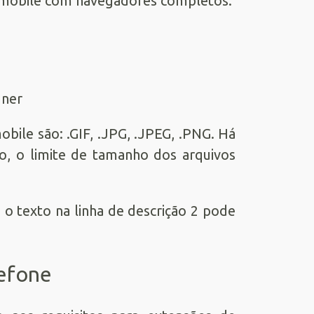
 mobile com navegadores completos:
gner
obile são: .GIF, .JPG, .JPEG, .PNG. Há
to, o limite de tamanho dos arquivos
o texto na linha de descrição 2 pode
lefone