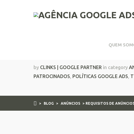
QUEM SOM
Requisitos de Anúnci
by
CLINKS | GOOGLE PARTNER
in category
A
PATROCINADOS
,
POLÍTICAS GOOGLE ADS
,
T
>
BLOG
>
ANÚNCIOS
> REQUISITOS DE ANÚNCIO