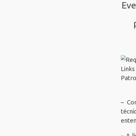
Eve
– Co
técni
enten
– A l