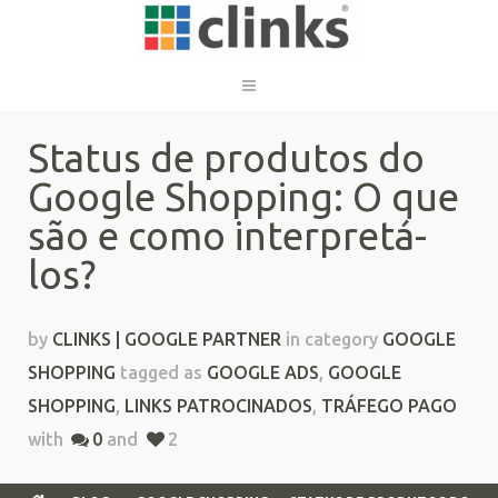
Status de produtos do
Google Shopping: O que
são e como interpretá-
los?
by
CLINKS | GOOGLE PARTNER
in category
GOOGLE
SHOPPING
tagged as
GOOGLE ADS
,
GOOGLE
SHOPPING
,
LINKS PATROCINADOS
,
TRÁFEGO PAGO
with
0
and
2