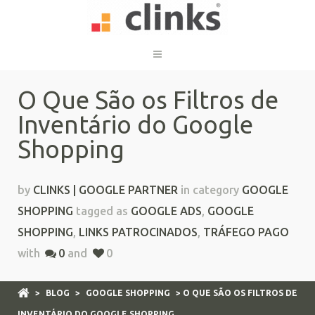
O Que São os Filtros de
Inventário do Google
Shopping
by
CLINKS | GOOGLE PARTNER
in category
GOOGLE
SHOPPING
tagged as
GOOGLE ADS
,
GOOGLE
SHOPPING
,
LINKS PATROCINADOS
,
TRÁFEGO PAGO
with
0
and
0
>
BLOG
>
GOOGLE SHOPPING
> O QUE SÃO OS FILTROS DE
INVENTÁRIO DO GOOGLE SHOPPING