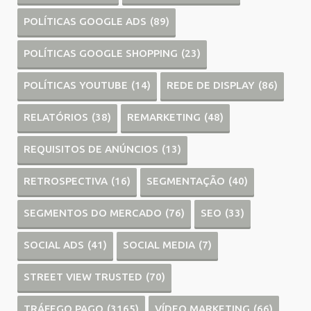
POLÍTICAS GOOGLE ADS
(89)
POLÍTICAS GOOGLE SHOPPING
(23)
POLÍTICAS YOUTUBE
(14)
REDE DE DISPLAY
(86)
RELATÓRIOS
(38)
REMARKETING
(48)
REQUISITOS DE ANÚNCIOS
(13)
RETROSPECTIVA
(16)
SEGMENTAÇÃO
(40)
SEGMENTOS DO MERCADO
(76)
SEO
(33)
SOCIAL ADS
(41)
SOCIAL MEDIA
(7)
STREET VIEW TRUSTED
(70)
TRÁFEGO PAGO
(3165)
VÍDEO MARKETING
(66)