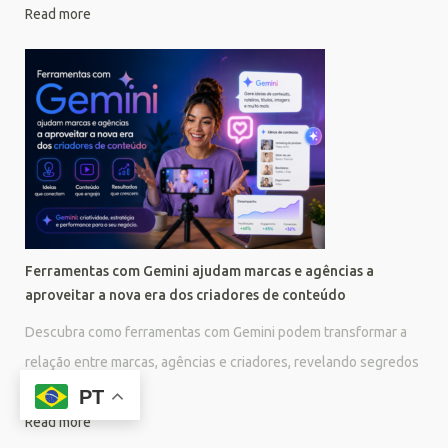
Read more
Ferramentas com Gemini ajudam marcas e agências a
aproveitar a nova era dos criadores de conteúdo
Descubra como ferramentas com Gemini podem transformar a
relação entre marcas, agências e criadores, revelando segredos
e novos ganhos....
PT
Read more