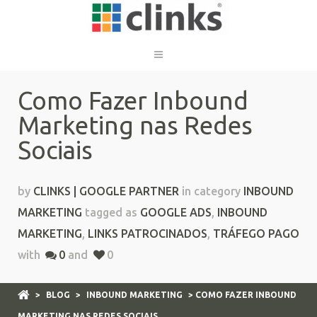
Como Fazer Inbound
Marketing nas Redes
Sociais
by
CLINKS | GOOGLE PARTNER
in category
INBOUND
MARKETING
tagged as
GOOGLE ADS
,
INBOUND
MARKETING
,
LINKS PATROCINADOS
,
TRÁFEGO PAGO
with
0
and
0
>
BLOG
>
INBOUND MARKETING
> COMO FAZER INBOUND
MARKETING NAS REDES SOCIAIS