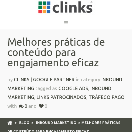
Melhores práticas de
conteúdo para
engajamento eficaz
by
CLINKS | GOOGLE PARTNER
in category
INBOUND
MARKETING
tagged as
GOOGLE ADS
,
INBOUND
MARKETING
,
LINKS PATROCINADOS
,
TRÁFEGO PAGO
with
0
and
0
>
BLOG
>
INBOUND MARKETING
> MELHORES PRÁTICAS
DE CONTEÚDO PARA ENGAJAMENTO EFICAZ