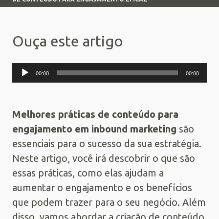
Ouça este artigo
Tocador
00:00
00:00
de
áudio
Melhores práticas de conteúdo para
engajamento em inbound marketing
são
essenciais para o sucesso da sua estratégia.
Neste artigo, você irá descobrir o que são
essas práticas, como elas ajudam a
aumentar o engajamento e os benefícios
que podem trazer para o seu negócio. Além
disso, vamos abordar a criação de conteúdo