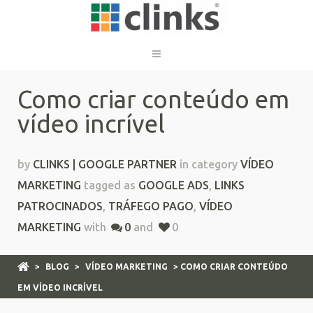
Como criar conteúdo em
vídeo incrível
by
CLINKS | GOOGLE PARTNER
in category
VÍDEO
MARKETING
tagged as
GOOGLE ADS
,
LINKS
PATROCINADOS
,
TRÁFEGO PAGO
,
VÍDEO
MARKETING
with
0
and
0
>
BLOG
>
VÍDEO MARKETING
> COMO CRIAR CONTEÚDO
EM VÍDEO INCRÍVEL