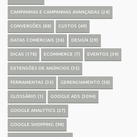
CAMPANHAS E CAMPANHAS AVANÇADAS
(24)
CONVERSÕES
(88)
CUSTOS
(49)
DATAS COMERCIAIS
(26)
DESIGN
(29)
DICAS
(178)
ECOMMERCE
(7)
EVENTOS
(39)
EXTENSÕES DE ANÚNCIOS
(35)
FERRAMENTAS
(33)
GERENCIAMENTO
(58)
GLOSSÁRIO
(1)
GOOGLE ADS
(3094)
GOOGLE ANALYTICS
(27)
GOOGLE SHOPPING
(98)