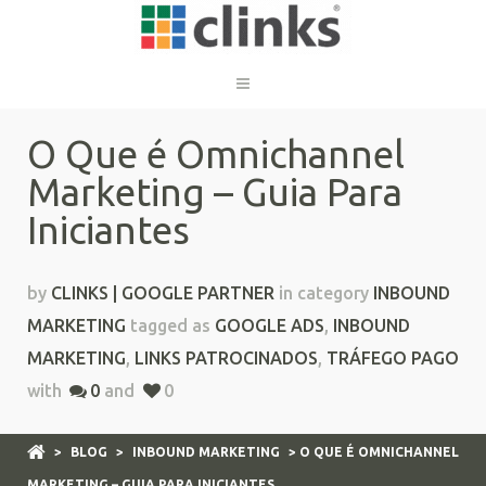
O Que é Omnichannel
Marketing – Guia Para
Iniciantes
by
CLINKS | GOOGLE PARTNER
in category
INBOUND
MARKETING
tagged as
GOOGLE ADS
,
INBOUND
MARKETING
,
LINKS PATROCINADOS
,
TRÁFEGO PAGO
with
0
and
0
>
BLOG
>
INBOUND MARKETING
> O QUE É OMNICHANNEL
MARKETING – GUIA PARA INICIANTES