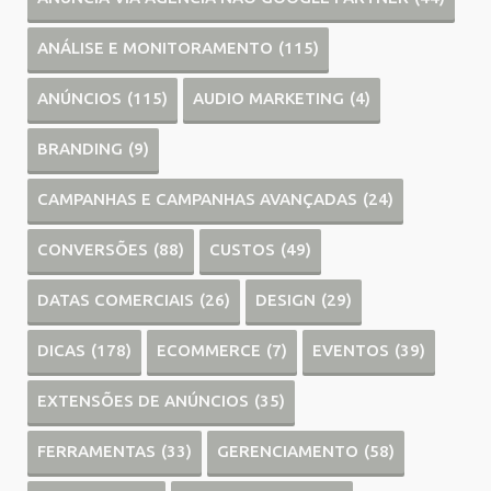
ANÁLISE E MONITORAMENTO
(115)
ANÚNCIOS
(115)
AUDIO MARKETING
(4)
BRANDING
(9)
CAMPANHAS E CAMPANHAS AVANÇADAS
(24)
CONVERSÕES
(88)
CUSTOS
(49)
DATAS COMERCIAIS
(26)
DESIGN
(29)
DICAS
(178)
ECOMMERCE
(7)
EVENTOS
(39)
EXTENSÕES DE ANÚNCIOS
(35)
FERRAMENTAS
(33)
GERENCIAMENTO
(58)