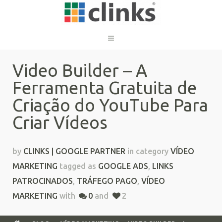
Video Builder – A
Ferramenta Gratuita de
Criação do YouTube Para
Criar Vídeos
by
CLINKS | GOOGLE PARTNER
in category
VÍDEO
MARKETING
tagged as
GOOGLE ADS
,
LINKS
PATROCINADOS
,
TRÁFEGO PAGO
,
VÍDEO
MARKETING
with
0
and
2