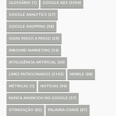
GLOSSÁRIO
(1)
GOOGLE ADS
(3094)
GOOGLE ANALYTICS
(27)
GOOGLE SHOPPING
(98)
GUIAS PASSO A PASSO
(29)
INBOUND MARKETING
(34)
INTELIGÊNCIA ARTIFICIAL
(50)
LINKS PATROCINADOS
(3165)
MOBILE
(88)
MÉTRICAS
(1)
NOTÍCIAS
(94)
NUNCA ANUNCIOU NO GOOGLE
(57)
OTIMIZAÇÃO
(82)
PALAVRA-CHAVE
(87)