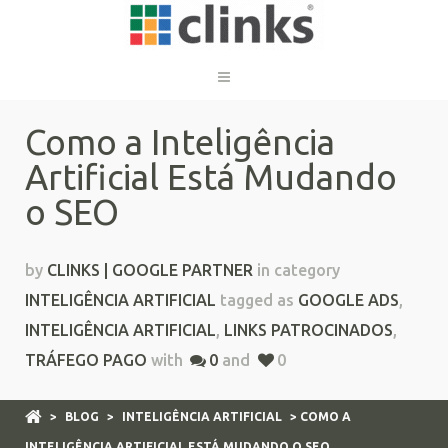
Como a Inteligência
Artificial Está Mudando
o SEO
by
CLINKS | GOOGLE PARTNER
in category
INTELIGÊNCIA ARTIFICIAL
tagged as
GOOGLE ADS
,
INTELIGÊNCIA ARTIFICIAL
,
LINKS PATROCINADOS
,
TRÁFEGO PAGO
with
0
and
0
>
BLOG
>
INTELIGÊNCIA ARTIFICIAL
> COMO A
INTELIGÊNCIA ARTIFICIAL ESTÁ MUDANDO O SEO