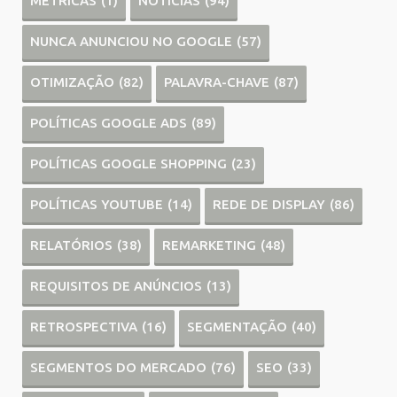
MÉTRICAS
(1)
NOTÍCIAS
(94)
NUNCA ANUNCIOU NO GOOGLE
(57)
OTIMIZAÇÃO
(82)
PALAVRA-CHAVE
(87)
POLÍTICAS GOOGLE ADS
(89)
POLÍTICAS GOOGLE SHOPPING
(23)
POLÍTICAS YOUTUBE
(14)
REDE DE DISPLAY
(86)
RELATÓRIOS
(38)
REMARKETING
(48)
REQUISITOS DE ANÚNCIOS
(13)
RETROSPECTIVA
(16)
SEGMENTAÇÃO
(40)
SEGMENTOS DO MERCADO
(76)
SEO
(33)