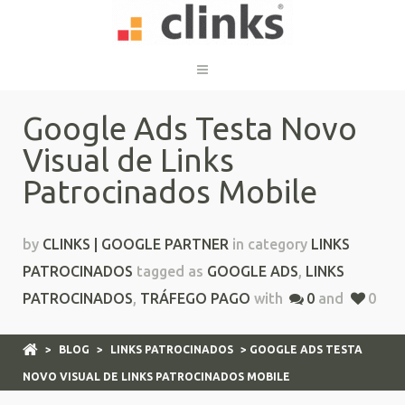
Google Ads Testa Novo
Visual de Links
Patrocinados Mobile
by
CLINKS | GOOGLE PARTNER
in category
LINKS
PATROCINADOS
tagged as
GOOGLE ADS
,
LINKS
PATROCINADOS
,
TRÁFEGO PAGO
with
0
and
0
>
BLOG
>
LINKS PATROCINADOS
> GOOGLE ADS TESTA
NOVO VISUAL DE LINKS PATROCINADOS MOBILE