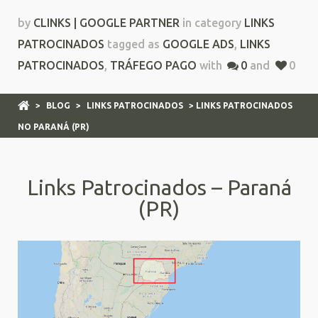
by
CLINKS | GOOGLE PARTNER
in category
LINKS
PATROCINADOS
tagged as
GOOGLE ADS
,
LINKS
PATROCINADOS
,
TRÁFEGO PAGO
with
0
and
0
>
BLOG
>
LINKS PATROCINADOS
> LINKS PATROCINADOS
NO PARANÁ (PR)
Links Patrocinados – Paraná
(PR)