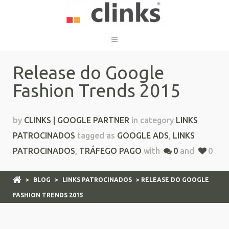
Release do Google
Fashion Trends 2015
by
CLINKS | GOOGLE PARTNER
in category
LINKS
PATROCINADOS
tagged as
GOOGLE ADS
,
LINKS
PATROCINADOS
,
TRÁFEGO PAGO
with
0
and
0
>
BLOG
>
LINKS PATROCINADOS
> RELEASE DO GOOGLE
FASHION TRENDS 2015