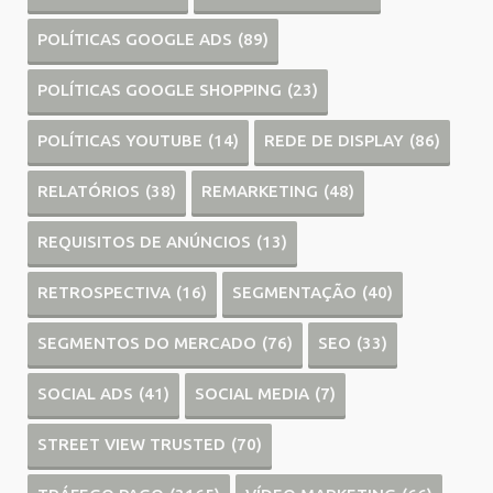
POLÍTICAS GOOGLE ADS
(89)
POLÍTICAS GOOGLE SHOPPING
(23)
POLÍTICAS YOUTUBE
(14)
REDE DE DISPLAY
(86)
RELATÓRIOS
(38)
REMARKETING
(48)
REQUISITOS DE ANÚNCIOS
(13)
RETROSPECTIVA
(16)
SEGMENTAÇÃO
(40)
SEGMENTOS DO MERCADO
(76)
SEO
(33)
SOCIAL ADS
(41)
SOCIAL MEDIA
(7)
STREET VIEW TRUSTED
(70)