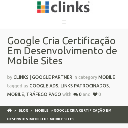
Google Cria Certificação
Em Desenvolvimento de
Mobile Sites
by
CLINKS | GOOGLE PARTNER
in category
MOBILE
tagged as
GOOGLE ADS
,
LINKS PATROCINADOS
,
MOBILE
,
TRÁFEGO PAGO
with
0
and
0
>
BLOG
>
MOBILE
> GOOGLE CRIA CERTIFICAÇÃO EM
DESENVOLVIMENTO DE MOBILE SITES