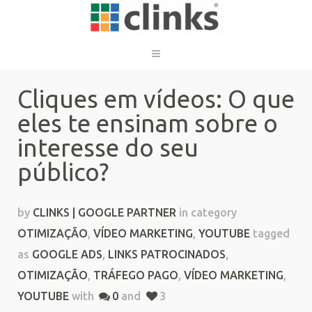
Cliques em vídeos: O que
eles te ensinam sobre o
interesse do seu
público?
by
CLINKS | GOOGLE PARTNER
in category
OTIMIZAÇÃO
,
VÍDEO MARKETING
,
YOUTUBE
tagged
as
GOOGLE ADS
,
LINKS PATROCINADOS
,
OTIMIZAÇÃO
,
TRÁFEGO PAGO
,
VÍDEO MARKETING
,
YOUTUBE
with
0
and
3